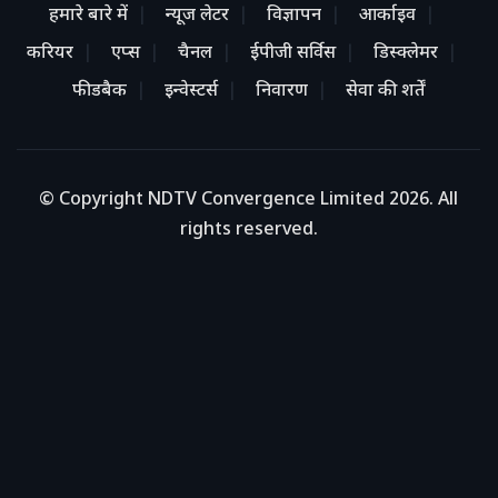
हमारे बारे में
न्यूज लेटर
विज्ञापन
आर्काइव
करियर
एप्स
चैनल
ईपीजी सर्विस
डिस्क्लेमर
फीडबैक
इन्वेस्टर्स
निवारण
सेवा की शर्तें
© Copyright NDTV Convergence Limited 2026. All
rights reserved.