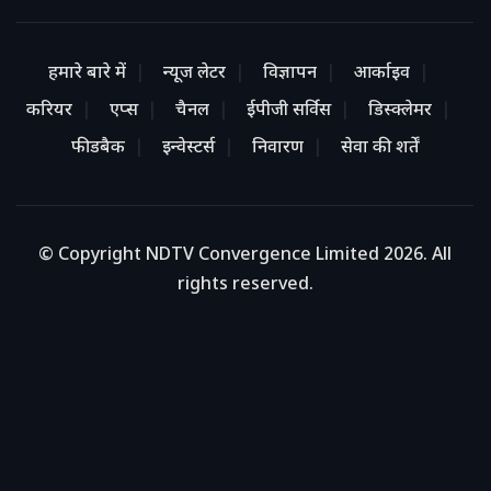
हमारे बारे में
न्यूज लेटर
विज्ञापन
आर्काइव
करियर
एप्स
चैनल
ईपीजी सर्विस
डिस्क्लेमर
फीडबैक
इन्वेस्टर्स
निवारण
सेवा की शर्तें
© Copyright NDTV Convergence Limited 2026. All
rights reserved.