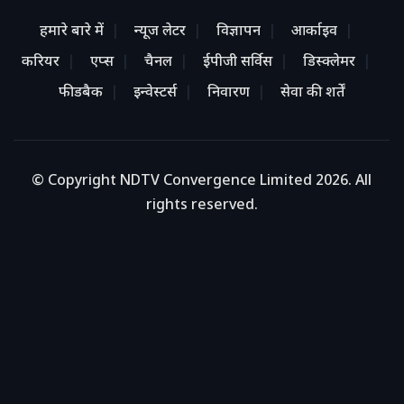
हमारे बारे में
न्यूज लेटर
विज्ञापन
आर्काइव
करियर
एप्स
चैनल
ईपीजी सर्विस
डिस्क्लेमर
फीडबैक
इन्वेस्टर्स
निवारण
सेवा की शर्तें
© Copyright NDTV Convergence Limited 2026. All
rights reserved.