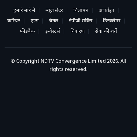
हमारे बारे में
न्यूज लेटर
विज्ञापन
आर्काइव
करियर
एप्स
चैनल
ईपीजी सर्विस
डिस्क्लेमर
फीडबैक
इन्वेस्टर्स
निवारण
सेवा की शर्तें
© Copyright NDTV Convergence Limited 2026. All
rights reserved.