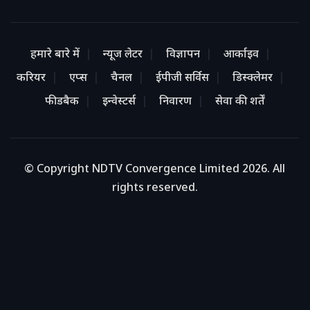
हमारे बारे में
न्यूज लेटर
विज्ञापन
आर्काइव
करियर
एप्स
चैनल
ईपीजी सर्विस
डिस्क्लेमर
फीडबैक
इन्वेस्टर्स
निवारण
सेवा की शर्तें
© Copyright NDTV Convergence Limited 2026. All
rights reserved.