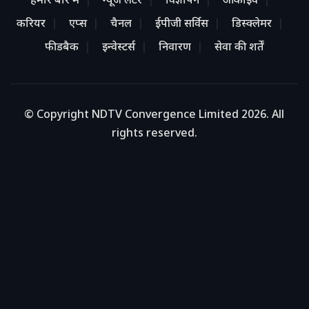
हमारे बारे में
न्यूज लेटर
विज्ञापन
आर्काइव
करियर
एप्स
चैनल
ईपीजी सर्विस
डिस्क्लेमर
फीडबैक
इन्वेस्टर्स
निवारण
सेवा की शर्तें
© Copyright NDTV Convergence Limited 2026. All
rights reserved.