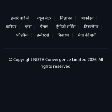
हमारे बारे में
न्यूज लेटर
विज्ञापन
आर्काइव
करियर
एप्स
चैनल
ईपीजी सर्विस
डिस्क्लेमर
फीडबैक
इन्वेस्टर्स
निवारण
सेवा की शर्तें
© Copyright NDTV Convergence Limited 2026. All
rights reserved.