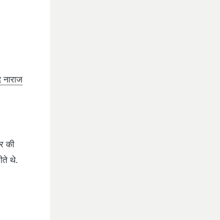
द नाराज
नर की
ते थे.