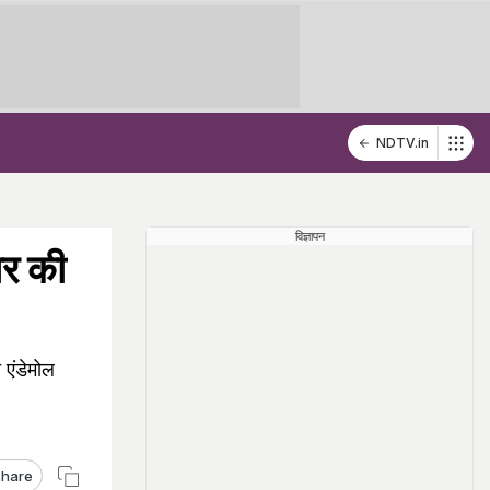
NDTV.in
विज्ञापन
ार की
 एंडेमोल
hare