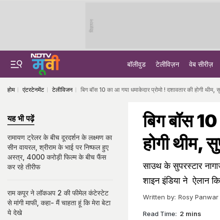
विज्ञापन
बॉलीवुड
टेलीविज़न
वेब सीरीज़
होम
एंटरटेनमेंट
टेलीविजन
बिग बॉस 10 का आ गया धमाकेदार प्रोमो ! दशावतार की होगी थीम, सुपरस
बिग बॉस 10 
यह भी पढ़ें
होगी थीम, सुप
रामायण ट्रेलर के बीच दूरदर्शन के लक्ष्मण का
सीन वायरल, श्रीराम के भाई पर निष्फल हुए
अस्त्र, 4000 करोड़ी फिल्म के बीच फैंस
साउथ के सुपरस्टार नागार
कर रहे तीरीफ
शाइन इंडिया ने ऐलान कि
राम कपूर ने लॉकअप 2 की फीमेल कंटेस्टेट
Written by:
Rosy Panwar
से मांगी माफी, कहा- मैं चाहता हूं कि मेरा बेटा
ये देखे
Read Time:
2 mins