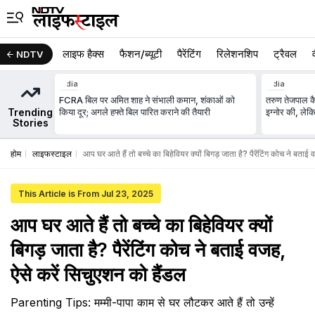
लाइफ हैक्स
फैशन/ब्‍यूटी
पैरेंटिंग
रिलेशनशिप
ट्रैवल
NDTV
India
India
FCRA बिल पर अमित शाह ने संभाली कमान, शंकाओं को
तरुण तेजपाल कैस
Trending
किया दूर; अगले हफ्ते बिल पारित कराने की तैयारी
इग्नोर की, लेकि
Stories
होम
लाइफस्टाइल
आप घर आते हैं तो बच्चे का बिहेवियर क्यों बिगड़ जाता है? पैरेंटिंग कोच ने बताई
This Article is From Jul 23, 2025
आप घर आते हैं तो बच्चे का बिहेवियर क्यों
बिगड़ जाता है? पैरेंटिंग कोच ने बताई वजह,
ऐसे करें सिचुएशन को हैंडल
Parenting Tips: मम्मी-पापा काम से घर लौटकर आते हैं तो उन्हें