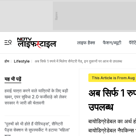
विज्ञापन
लाइफ हैक्स
फैशन/ब्‍यूटी
पैरेंट
होम
Lifestyle
अब सिर्फ 1 रुपये में मिलेगा सैनेटरी पैड, इन दुकानों पर आज से उपलब्ध
This Article is From Aug
यह भी पढ़ें
अब सिर्फ 1 रुप
हवाई यात्रा करने वाले यात्रियों के लिए बड़ी
खबर, एयर सुविधा 2.0 फर्जीवाड़े को लेकर
सरकार ने जारी की चेतावनी
उपलब्ध
बायोडिग्रेडेबल का अर्थ ह
'पुरुषों को भी होते हैं पीरियड्स', सैनिटरी
पैड्स सेक्शन से सुपरमार्केट ने हटाया 'महिला'
बायोडिग्रेडेबल नैपकिन्स भी
शब्द