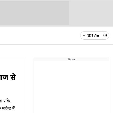
NDTV.in
विज्ञापन
 आज से
जा सके.
ार्केट में