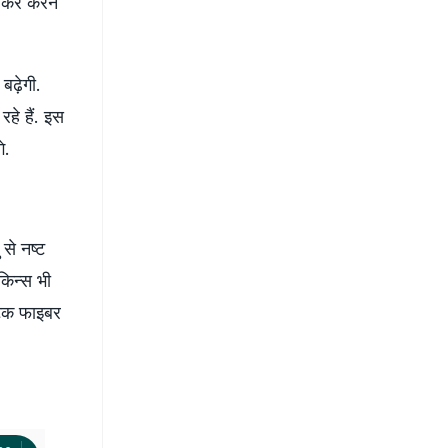
म कर करने
ढ़ेगी.
हे हैं. इस
े.
 से नष्ट
किन्स भी
थेटिक फाइबर