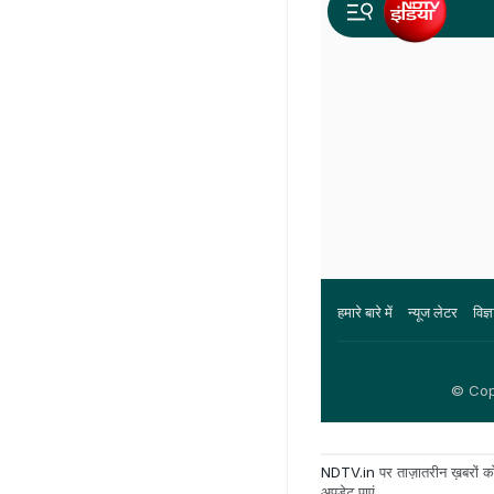
NDTV.in
पर ताज़ातरीन ख़बरों को
अपडेट पाएं