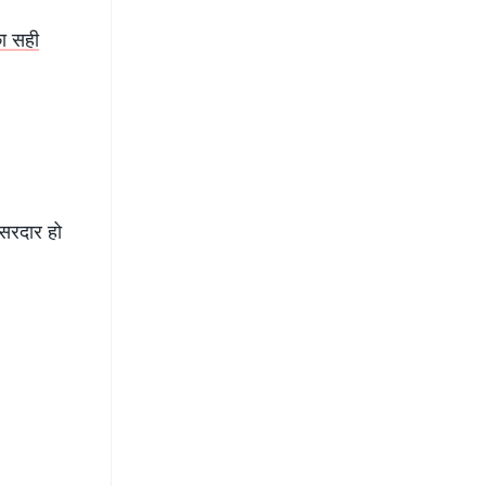
का सही
असरदार हो