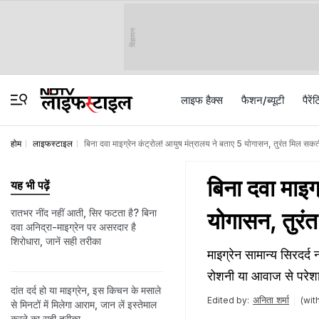
विज्ञापन
लाइफ हैक्स
फैशन/ब्‍यूटी
पैरेंट
होम
लाइफस्टाइल
बिना दवा माइग्रेन कंट्रोल! आयुष मंत्रालय ने बताए 5 योगासन, तुरंत मिल सकत
बिना दवा माइग
यह भी पढ़ें
रातभर नींद नहीं आती, सिर फटता है? बिना
योगासन, तुरं
दवा अनिद्रा-माइग्रेन पर असरदार है
शिरोधारा, जानें सही तरीका
माइग्रेन सामान्य सिरदर्
रोशनी या आवाज से परेशा
दांत दर्द हो या माइग्रेन, इस किचन के मसाले
अनिता शर्मा
Edited by:
(wit
से मिनटों में मिलेगा आराम, जान लें इस्तेमाल
करने का सही तरीका