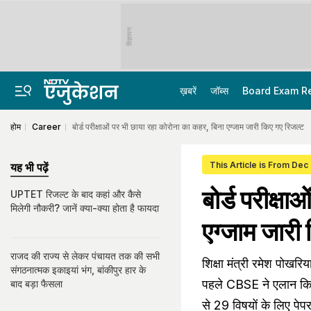
विज्ञापन
ख़बरें
जॉब्स
Board Exam R
होम
Career
बोर्ड परीक्षाओं पर भी छाया रहा कोरोना का कहर, बिना एग्जाम जारी किए गए रिजल्ट
This Article is From Dec
यह भी पढ़ें
बोर्ड परीक्ष
UPTET रिजल्ट के बाद कहां और कैसे
मिलेगी नौकरी? जानें क्या-क्या होता है फायदा
एग्जाम जारी
राजद की राज्य से लेकर पंचायत तक की सभी
शिक्षा मंत्री रमेश पोखरि
संगठनात्मक इकाइयां भंग, बांकीपुर हार के
पहले CBSE ने एलान किया
बाद बड़ा फैसला
से 29 विषयों के लिए पेपर ल