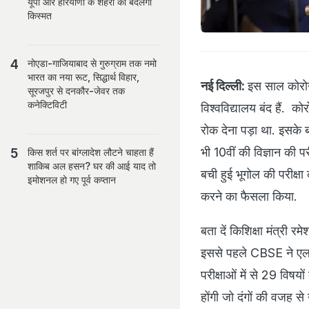
यूपी और हरियाणा के शहरों की बदलेगी
किस्मत
नोएडा-गाजियाबाद से गुरुग्राम तक नमो
भारत का नया रूट, सिद्धार्थ विहार,
नई दिल्ली:
इस साल कोरोन
सूरजपुर से दनकौर-जेवर तक
कनेक्टिविटी
व‍िश्‍वव‍िद्यालय बंद हैं.
रोक देना पड़ा था. इसके 
भी 10वीं की विज्ञान की पर
किस शर्त पर बांग्लादेश लौटने चाहता हैं
शाकिब अल हसन? घर की आई याद तो
बची हुई भूगोल की परीक्षा 
इमोशनल हो गए पूर्व कप्तान
करने का फैसला किया.
बता दें किशिक्षा मंत्री 
इससे पहले CBSE ने एला
परीक्षाओं में से 29 विषयों
होंगी जो दंगों की वजह से न