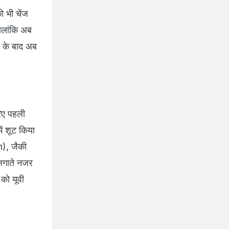
 भी चेंज
हालांकि अब
े के बाद अब
िए पहली
ें शूट किया
h), जैकी
 लगाते नजर
को यूवी