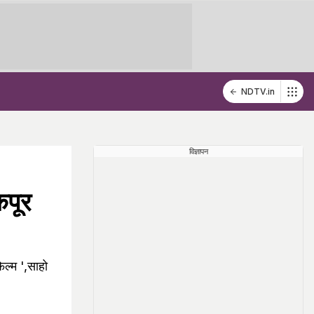
NDTV.in
विज्ञापन
पूर
ल्म ',साहो