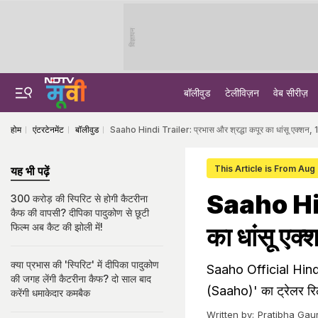
विज्ञापन
बॉलीवुड
टेलीविज़न
वेब सीरीज़
होम
एंटरटेनमेंट
बॉलीवुड
Saaho Hindi Trailer: प्रभास और श्रद्धा कपूर का धांसू एक्शन, 1 क
This Article is From Aug 
यह भी पढ़ें
Saaho Hind
300 करोड़ की स्पिरिट से होगी कैटरीना
कैफ की वापसी? दीपिका पादुकोण से छूटी
फिल्म अब कैट की झोली में!
का धांसू एक्
क्या प्रभास की 'स्पिरिट' में दीपिका पादुकोण
Saaho Official Hindi T
की जगह लेंगी कैटरीना कैफ? दो साल बाद
(Saaho)' का ट्रेलर रिली
करेंगी धमाकेदार कमबैक
Written by:
Pratibha Gau