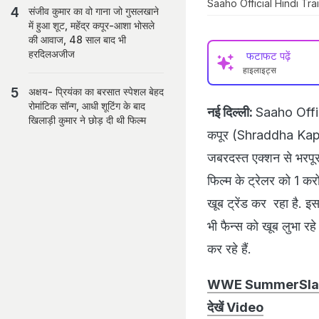
Saaho Official Hindi Trail
संजीव कुमार का वो गाना जो गुसलखाने
में हुआ शूट, महेंद्र कपूर-आशा भोसले
की आवाज, 48 साल बाद भी
हरदिलअजीज
फटाफट पढ़ें
हाइलाइट्स
अक्षय- प्रियंका का बरसात स्पेशल बेहद
रोमांटिक सॉन्ग, आधी शूटिंग के बाद
नई दिल्ली:
Saaho Offici
खिलाड़ी कुमार ने छोड़ दी थी फिल्म
कपूर (Shraddha Kapoor
जबरदस्त एक्शन से भरपूर 
फिल्म के ट्रेलर को 1 करो
खूब ट्रेंड कर रहा है. इ
भी फैन्स को खूब लुभा रहे
कर रहे हैं.
WWE SummerSlam 2019
देखें Video