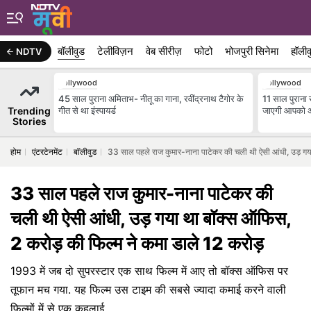
बॉलीवुड
टेलीविज़न
वेब सीरीज़
फोटो
भोजपुरी सिनेमा
हॉलीव
NDTV
Bollywood
Bollywood
45 साल पुराना अमिताभ- नीतू का गाना, रवींद्रनाथ टैगोर के
11 साल पुराना 
Trending
गीत से था इंस्पायर्ड
जाएगी आपको अ
Stories
होम
एंटरटेनमेंट
बॉलीवुड
33 साल पहले राज कुमार-नाना पाटेकर की चली थी ऐसी आंधी, उड़ गय
33 साल पहले राज कुमार-नाना पाटेकर की
चली थी ऐसी आंधी, उड़ गया था बॉक्स ऑफिस,
2 करोड़ की फिल्म ने कमा डाले 12 करोड़
1993 में जब दो सुपरस्टार एक साथ फिल्म में आए तो बॉक्स ऑफिस पर
तूफान मच गया. यह फिल्म उस टाइम की सबसे ज्यादा कमाई करने वाली
फिल्मों में से एक कहलाई.