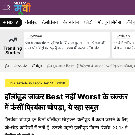
बॉलीवुड
टेलीविज़न
वेब सीरीज़
फोटो
भोजपुरी सिनेमा
हॉलीव
NDTV
Bollywood
Television
पंजाबी लोकगीत से प्रेरित है 17 साल पुराना गाना, ढोलक की
रेलवे ने स्पॉन
Trending
ताल और गिद्दों पर खूब है बजता, आप भी करने लगेंगे डांस
40 साल पहले दे
Stories
होम
एंटरटेनमेंट
बॉलीवुड
हॉलीवुड जाकर Best नहीं Worst के चक्कर में फंसीं प्रियंका चोपड़ा, य
This Article is From Jan 29, 2018
हॉलीवुड जाकर Best नहीं Worst के चक्कर
में फंसीं प्रियंका चोपड़ा, ये रहा सबूत
प्रियंका चोपड़ा इन दिनों बॉलीवुड छोड़कर हॉलीवुड में कदम जमाने के लिए
जी-तोड़ कोशिशों में लगी हैं. उनकी पहली हॉलीवुड फिल्म ‘बेवॉच’ 2017 में