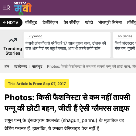
बॉलीवुड
टेलीविज़न
वेब सीरीज़
फोटो
भोजपुरी सिनेमा
हॉलीव
NDTV
Bollywood
Web Series
पंजाबी लोकगीत से प्रेरित है 17 साल पुराना गाना, ढोलक की
जियो हॉटस्टार 
Trending
ताल और गिद्दों पर खूब है बजता, आप भी करने लगेंगे डांस
नंबर वन, पुरानी
Stories
होम
एंटरटेनमेंट
बॉलीवुड
Photos: किसी फैशनिस्टा से कम नहीं तापसी पन्नू की छोटी बहन, जीती
This Article is From Sep 07, 2017
Photos: किसी फैशनिस्टा से कम नहीं तापसी
पन्नू की छोटी बहन, जीती हैं ऐसी ग्लैमरस लाइफ
शगुन पन्नू के इंस्टाग्राम अकाउंट (shagun_pannu) के मुताबिक वह
वेडिंग प्लानर हैं. हालांकि, ये उनका वेरिफाइड पेज नहीं है.