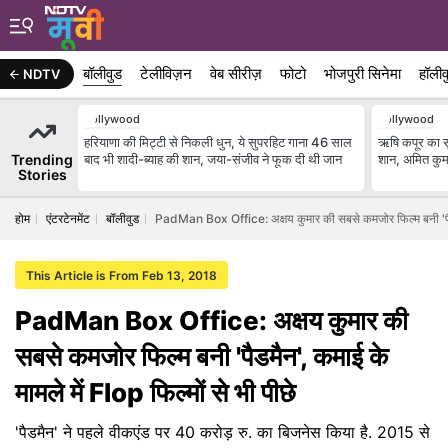
बॉलीवुड
टेलीविज़न
वेब सीरीज़
फोटो
भोजपुरी सिनेमा
हॉलीव
NDTV
Bollywood
Bollywood
हरियाणा की मिट्टी से निकली धुन, ये सुपरहिट गाना 46 साल
ऋषि कपूर का सु
Trending
बाद भी शादी-ब्याह की शान, जया-संजीव ने फूक दी थी जान
शान, अमित कुम
Stories
होम
एंटरटेनमेंट
बॉलीवुड
PadMan Box Office: अक्षय कुमार की सबसे कमजोर फिल्म बनी 'पैडमैन
This Article is From Feb 13, 2018
PadMan Box Office: अक्षय कुमार की
सबसे कमजोर फिल्म बनी 'पैडमैन', कमाई के
मामले में Flop फिल्मों से भी पीछे
'पैडमैन' ने पहले वीकएंड पर 40 करोड़ रु. का बिजनेस किया है. 2015 से