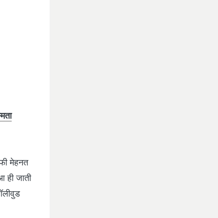
मिता
ाफी मेहनत
 आ ही जाती
हॉलीवुड