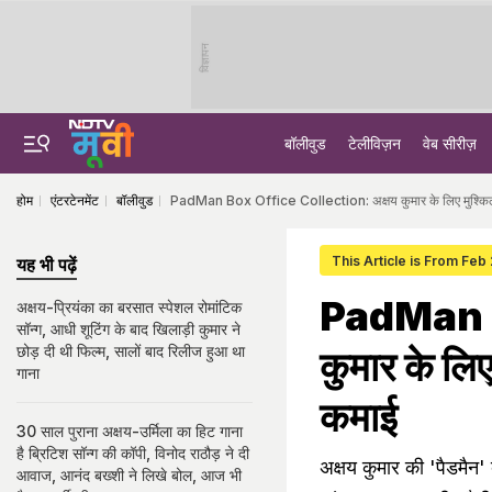
विज्ञापन
बॉलीवुड
टेलीविज़न
वेब सीरीज़
होम
एंटरटेनमेंट
बॉलीवुड
PadMan Box Office Collection: अक्षय कुमार के लिए मुश्किल
This Article is From Feb
यह भी पढ़ें
PadMan B
अक्षय-प्रियंका का बरसात स्पेशल रोमांटिक
सॉन्ग, आधी शूटिंग के बाद खिलाड़ी कुमार ने
छोड़ दी थी फिल्म, सालों बाद रिलीज हुआ था
कुमार के लि
गाना
कमाई
30 साल पुराना अक्षय-उर्मिला का हिट गाना
है ब्रिटिश सॉन्ग की कॉपी, विनोद राठौड़ ने दी
अक्षय कुमार की 'पैडमैन
आवाज, आनंद बख्शी ने लिखे बोल, आज भी