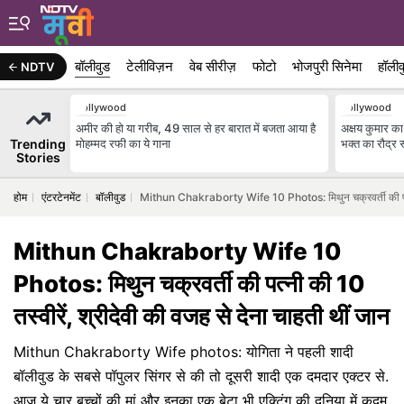
बॉलीवुड
टेलीविज़न
वेब सीरीज़
फोटो
भोजपुरी सिनेमा
हॉलीव
NDTV
Bollywood
Bollywood
अमीर की हो या गरीब, 49 साल से हर बारात में बजता आया है
अक्षय कुमार का
Trending
मोहम्मद रफी का ये गाना
भक्त का रौद्र र
Stories
होम
एंटरटेनमेंट
बॉलीवुड
Mithun Chakraborty Wife 10 Photos: मिथुन चक्रवर्ती की पत्नी क
Mithun Chakraborty Wife 10
Photos: मिथुन चक्रवर्ती की पत्नी की 10
तस्वीरें, श्रीदेवी की वजह से देना चाहती थीं जान
Mithun Chakraborty Wife photos: योगिता ने पहली शादी
बॉलीवुड के सबसे पॉपुलर सिंगर से की तो दूसरी शादी एक दमदार एक्टर से.
आज ये चार बच्चों की मां और इनका एक बेटा भी एक्टिंग की दुनिया में कदम