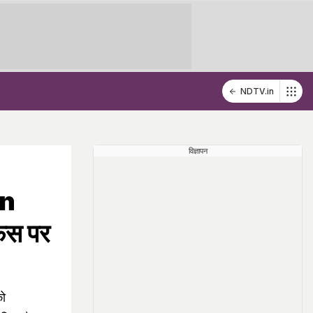
NDTV.in
विज्ञापन
on
िस पर
को