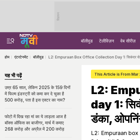
विज्ञापन
बॉलीवुड
टेलीविज़न
वेब सीरीज़
होम
एंटरटेनमेंट
बॉलीवुड
L2: Empuraan Box Office Collection Day 1: सिकंदर से पहले इ
This Article is From Mar
यह भी पढ़ें
L2: Empu
उम्र 65 साल, लेकिन 2025 के 159 दिनों
में फिल्म इंडस्ट्री को कमा कर दे चुका है
500 करोड़, पता है इस एक्टर का नाम?
day 1: सिक
डंका, ओपनिंग
फोटो में दिख रहा मां का ये लाड़ला आज है
बॉक्स ऑफिस का बाजीगर, मार्च में कमाए
268 करोड़ और अप्रैल में 200 करोड़
L2: Empuraan box off