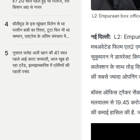
है? 20 साल पहले हुई थी रिलीज, रवि
किशन आए थे नजर
L2: Empuraan box office c
बॉलीवुड के इस खूंखार विलेन से था
परवीन बाबी का रिश्ता, टूटा फिर भी था
नई दिल्ली:
L2: Empuraa
सम्मान, एक्ट्रेस के अंतिम संस्कार में...
मचअवेटेड फिल्म एल2 एम्पु
नुसरत फतेह अली खान की 41 साल
सुकुमारन ने डायरेक्ट कि
पहले आई कल्ट कव्वाली, आज खूब हो
रहा ट्रेंड, झमाझमबारिश में प्रेमियों की
कलेक्शन के साथ तोड़ द
पहली पसंद
की सबसे ज्यादा ओपनिंग 
बॉक्स ऑफिस ट्रैकर सैकन
मलयालम से 19.45 करोड़,
की कमाई हासिल की है. 