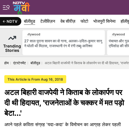
बॉलीवुड
टेलीविज़न
वेब सीरीज़
फोटो
भोजपुरी सिनेमा
हॉलीव
NDTV
Bollywood
Bollywood
27 साल पुराना सावन का वो गाना, अलका-उदित-कुमार सानू
पंचायत और गुल
Trending
ने घोली थी मिठास, राजस्थानी रंग में रंगी तब्बू-करिश्मा
एपिसोड की सीर
Stories
होम
एंटरटेनमेंट
बॉलीवुड
अटल बिहारी वाजपेयी ने किताब के लोकार्पण पर दी थी हिदायत, 'राजनेताओ
This Article is From Aug 16, 2018
अटल बिहारी वाजपेयी ने किताब के लोकार्पण पर
दी थी हिदायत, 'राजनेताओं के चक्कर में मत पड़ो
बेटा...'
अपने पहले कविता संग्रह 'यदा-कदा' के विमोचन का आग्रह लेकर पहली