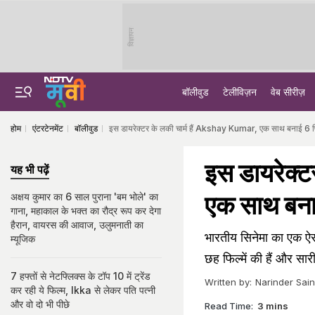
विज्ञापन
बॉलीवुड
टेलीविज़न
वेब सीरीज़
होम
एंटरटेनमेंट
बॉलीवुड
इस डायरेक्टर के लकी चार्म हैं Akshay Kumar, एक साथ बनाई 6 फिल
इस डायरेक्
यह भी पढ़ें
एक साथ बनाई
अक्षय कुमार का 6 साल पुराना 'बम भोले' का
गाना, महाकाल के भक्त का रौद्र रूप कर देगा
हैरान, वायरस की आवाज, उलुमनाती का
भारतीय सिनेमा का एक ऐसा
म्यूजिक
छह फिल्में की हैं और सार
7 हफ्तों से नेटफ्लिक्स के टॉप 10 में ट्रेंड
Written by:
Narinder Sain
कर रही ये फिल्म, Ikka से लेकर पति पत्नी
और वो दो भी पीछे
Read Time:
3 mins