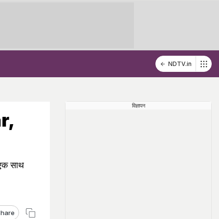
NDTV.in
विज्ञापन
r,
े एक साथ
hare