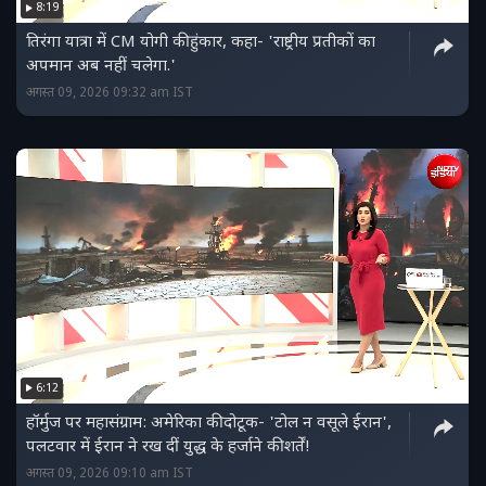
8:19
तिरंगा यात्रा में CM योगी की हुंकार, कहा- 'राष्ट्रीय प्रतीकों का
अपमान अब नहीं चलेगा.'
अगस्त 09, 2026 09:32 am IST
6:12
हॉर्मुज पर महासंग्राम: अमेरिका की दोटूक- 'टोल न वसूले ईरान',
पलटवार में ईरान ने रख दीं युद्ध के हर्जाने की शर्तें!
अगस्त 09, 2026 09:10 am IST