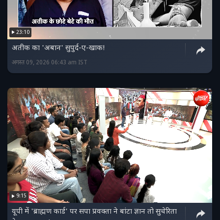
23:10
अतीक का 'अबान' सुपुर्द-ए-खाक!
अगस्त 09, 2026 06:43 am IST
9:15
यूपी में 'ब्राह्मण कार्ड' पर सपा प्रवक्ता ने बांटा ज्ञान तो सुचेरिता