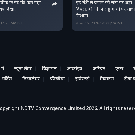
तीक के बेटे की कार वहां
गृह मंत्री से जवाब की मांग पर अड़ा
क्या देखा?
विपक्ष, बीजेपी ने राहुल गांधी पर साध
निशाना
6 14:29 pm IST
अगस्त 06, 2026 14:29 pm IST
में
न्यूज लेटर
विज्ञापन
आर्काइव
करियर
एप्स
 सर्विस
डिस्क्लेमर
फीडबैक
इन्वेस्टर्स
निवारण
सेवा की
opyright NDTV Convergence Limited 2026. All rights reser