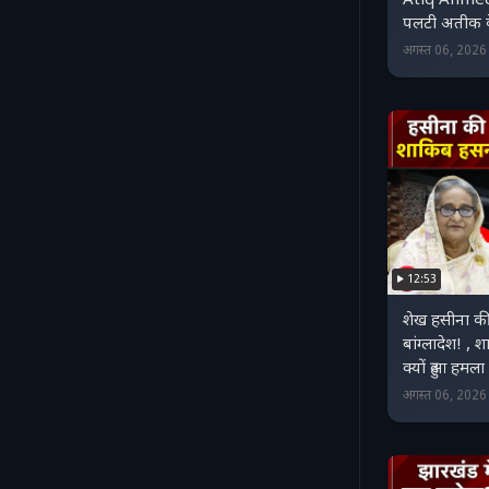
Atiq Ahmed
पलटी अतीक के
अगस्त 06, 202
12:53
शेख हसीना क
बांग्लादेश! 
क्यों हुआ हमला
अगस्त 06, 202