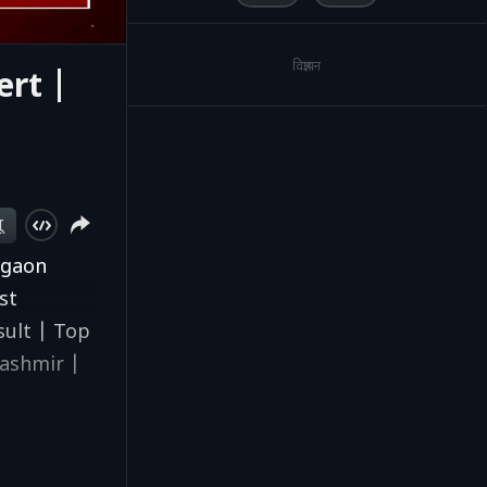
विज्ञापन
ert |
ू
egaon
st
ult | Top
ashmir |