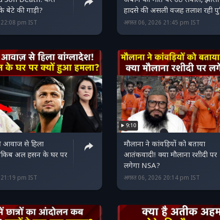
 Son Death: कैसे
अबान की मौत पर उठे सवाल, झांसी
 बेटे की गाड़ी?
हादसे की असली वजह तलाश रही प
6 22:08 pm IST
अगस्त 06, 2026 21:45 pm IST
9:10
ी आवाज से हिला
मौलाना ने कांवड़ियों को बताया
, शाकिब अल हसन के घर पर
आतंकवादी! क्या मौलाना रशीदी पर
लगेगा NSA?
6 21:19 pm IST
अगस्त 06, 2026 20:14 pm IST