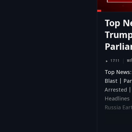
Top Ne
Trump 
Parli
17:11
प्र
Top News: 
Blast | Pa
Arrested 
Headlines
Russia Ea