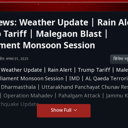
ws: Weather Update | Rain Al
Tariff | Malegaon Blast |
ament Monsoon Session
सिनेमा व्‍य
काशित: अगस्त 01, 2025
Weather Update | Rain Alert | Trump Tariff | Mal
rliament Monsoon Session | IMD | AL Qaeda Terrori
| Dharmasthala | Uttarakhand Panchayat Chunav Res
 | Operation Mahadev | Pahalgam Attack | Jammu K
rthquake Update
Show Full