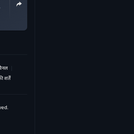
ा
चैनल
 शर्तें
ved.