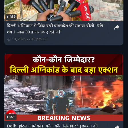
4:59
दिल्ली अग्निकांड में ज‍िंदा बची बांग्‍लादेश की सामया बोली- प्रत‍ि
शव 1 लाख 80 हजार रुपए देने पड़े
जून 13, 2026 22:40 pm IST
5:25
Delhi होटल अग्निकांड, कौन-कौन ज़िम्मेदार? इंडक्शन की