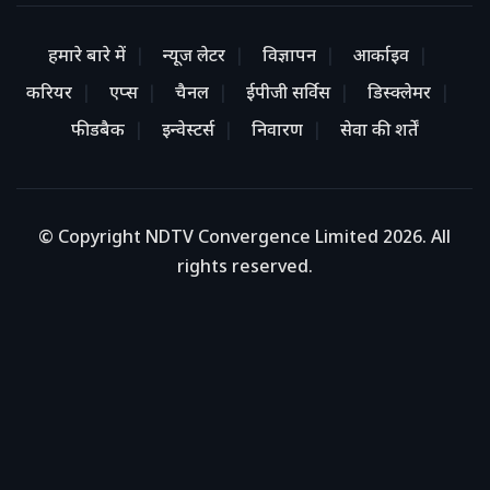
हमारे बारे में
न्यूज लेटर
विज्ञापन
आर्काइव
करियर
एप्स
चैनल
ईपीजी सर्विस
डिस्क्लेमर
फीडबैक
इन्वेस्टर्स
निवारण
सेवा की शर्तें
© Copyright NDTV Convergence Limited 2026. All
rights reserved.