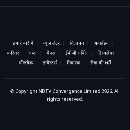
हमारे बारे में
न्यूज लेटर
विज्ञापन
आर्काइव
करियर
एप्स
चैनल
ईपीजी सर्विस
डिस्क्लेमर
फीडबैक
इन्वेस्टर्स
निवारण
सेवा की शर्तें
© Copyright NDTV Convergence Limited 2026. All
rights reserved.