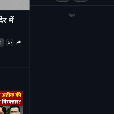
विज्ञापन
र में
ू