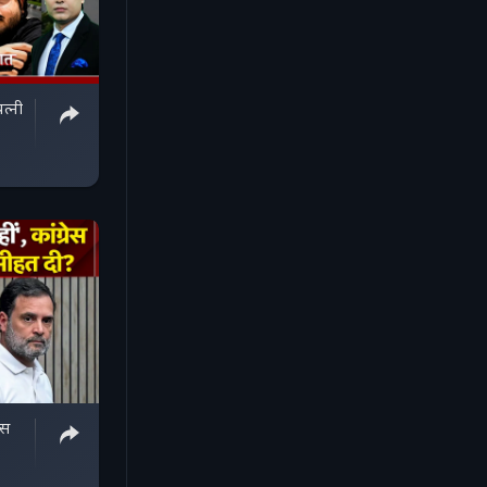
त्नी
ेस