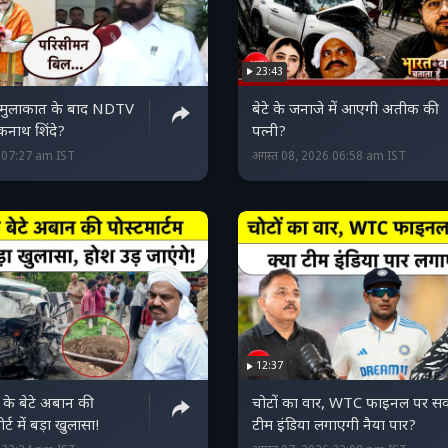
23:43
े मुलाकात के बाद NDTV
बेटे के जनाजे में आएगी अतीक की
एकनाथ शिंदे?
पत्नी?
6 07:27 am IST
अगस्त 08, 2026 06:58 am IST
12:37
े बेटे अबान की
चोटों का वार, WTC फाइनल पर स
ोर्ट में बड़ा खुलासा!
टीम इंडिया लगाएगी नैया पार?