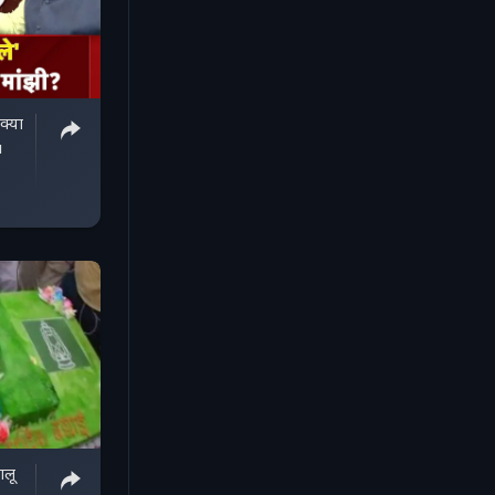
u
ालू