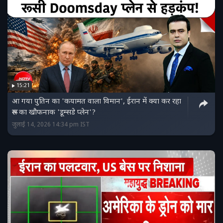
15:21
आ गया पुतिन का 'कयामत वाला विमान', ईरान में क्या कर रहा
रूस का खौफनाक 'डूम्सडे प्लेन'?
जुलाई 14, 2026 14:34 pm IST