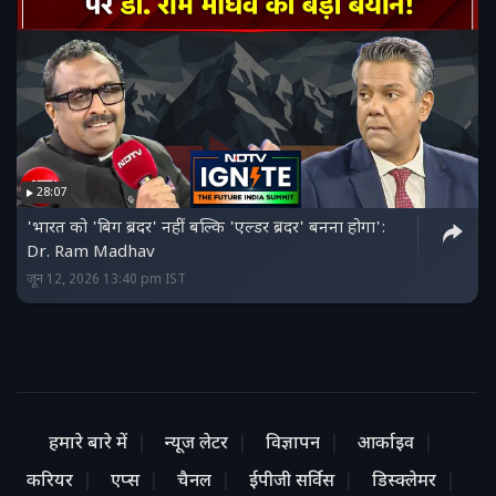
28:07
'भारत को 'बिग ब्रदर' नहीं बल्कि 'एल्डर ब्रदर' बनना होगा':
Dr. Ram Madhav
जून 12, 2026 13:40 pm IST
हमारे बारे में
न्यूज लेटर
विज्ञापन
आर्काइव
करियर
एप्स
चैनल
ईपीजी सर्विस
डिस्क्लेमर