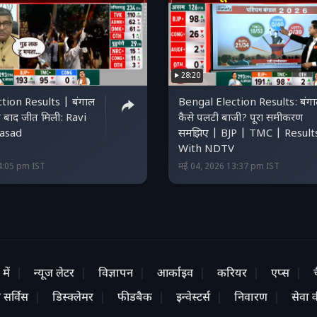
28:20
tion Results | बंगाल
Bengal Election Results: बंगाल
ष के बाद जीत मिली: Ravi
कैसे पलटी बाजी? पूरा समीकरण
asad
समझिए | BJP | TMC | Result
With NDTV
4:05 pm IST
मई 04, 2026 13:37 pm IST
में
न्यूज लेटर
विज्ञापन
आर्काइव
करियर
एप्स
 सर्विस
डिस्क्लेमर
फीडबैक
इन्वेस्टर्स
निवारण
सेवा की