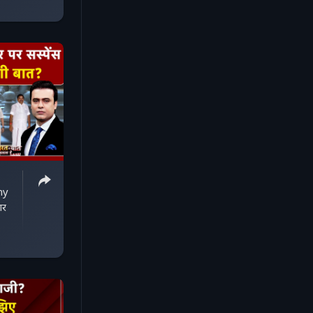
hy
ार