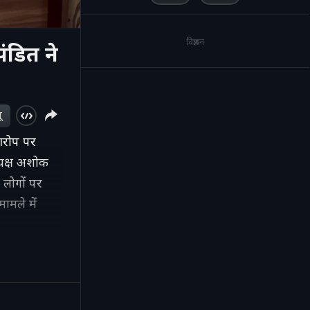
विज्ञापन
डित ने
ू
आरोप पर
्यक्ष अशोक
 लोगों पर
ामले में