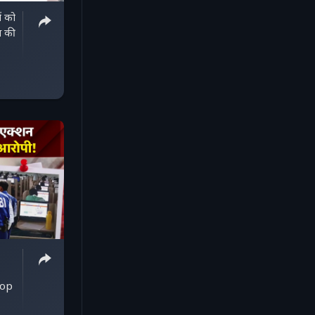
ं को
स की
Top