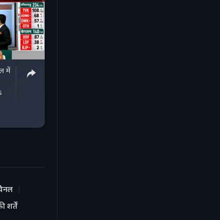
 में
s
चैनल
 शर्तें