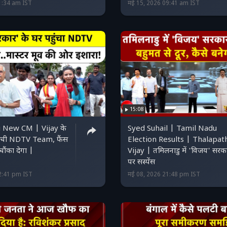
1:34 am IST
मई 15, 2026 09:41 am IST
15:08
 New CM | Vijay के
Syed Suhail | Tamil Nadu
हुंची NDTV Team, फैंस
Election Results | Thalapat
चौंका देगा |
Vijay | तमिलनाडु में 'विजय' सरक
पर सस्पेंस
2:41 pm IST
मई 08, 2026 21:48 pm IST