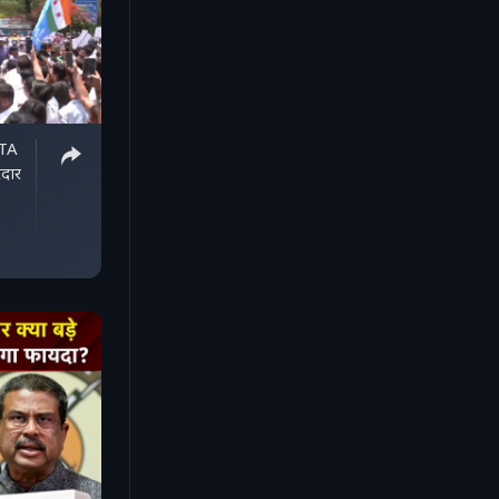
NTA
दार