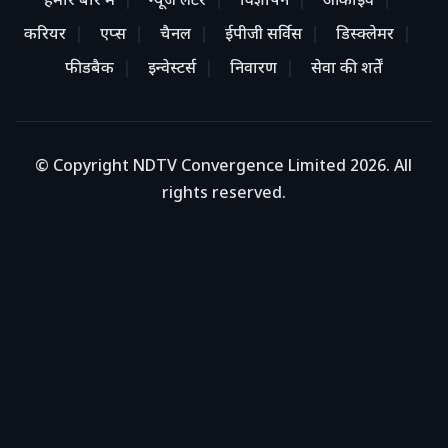
हमारे बारे में
न्यूज लेटर
विज्ञापन
आर्काइव
करियर
एप्स
चैनल
ईपीजी सर्विस
डिस्क्लेमर
फीडबैक
इन्वेस्टर्स
निवारण
सेवा की शर्तें
© Copyright NDTV Convergence Limited 2026. All
rights reserved.