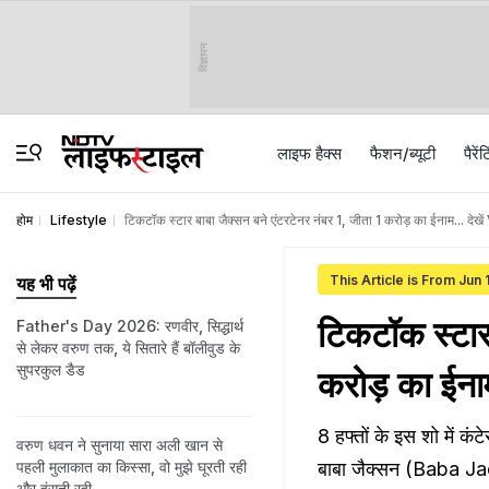
विज्ञापन
लाइफ हैक्स
फैशन/ब्‍यूटी
पैरेंट
होम
Lifestyle
टिकटॉक स्टार बाबा जैक्सन बने एंटरटेनर नंबर 1, जीता 1 करोड़ का ईनाम... देख
This Article is From Jun 
यह भी पढ़ें
टिकटॉक स्टार 
Father's Day 2026: रणवीर, सिद्धार्थ
से लेकर वरुण तक, ये सितारे हैं बॉलीवुड के
सुपरकुल डैड
करोड़ का ईना
8 हफ्तों के इस शो में कंट
वरुण धवन ने सुनाया सारा अली खान से
पहली मुलाकात का किस्सा, वो मुझे घूरती रही
बाबा जैक्सन (Baba Ja
और हंसती रही