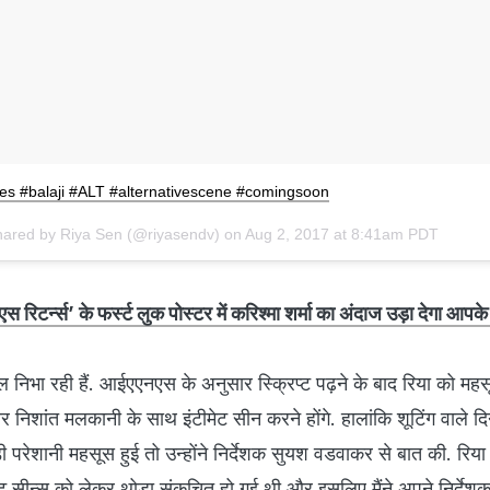
s #balaji #ALT #alternativescene #comingsoon
hared by Riya Sen (@riyasendv) on
Aug 2, 2017 at 8:41am PDT
स रिटर्न्स’ के फर्स्ट लुक पोस्टर में करिश्मा शर्मा का अंदाज उड़ा देगा आपक
ोल निभा रही हैं. आईएएनएस के अनुसार स्‍क्रिप्‍ट पढ़ने के बाद रिया को मह
‍टार निशांत मलकानी के साथ इंटीमेट सीन करने होंगे. हालांकि शूटिंग वाले द
ी परेशानी महसूस हुई तो उन्‍होंने निर्देशक सुयश वडवाकर से बात की. रिया
टीमेट सीन्‍स को लेकर थोड़ा संकुचित हो गई थी और इसलिए मैंने अपने निर्देश