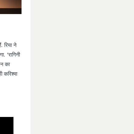
. रिया ने
ा. ‘रागिनी
शन का
ी करिश्मा