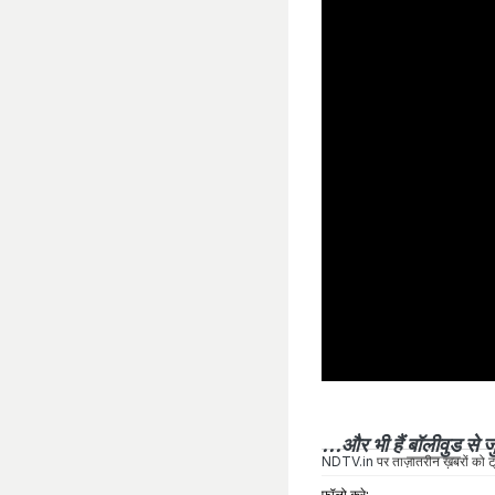
...और भी हैं
बॉलीवुड
से जु
NDTV.in
पर ताज़ातरीन ख़बरों को ट्
फॉलो करे: