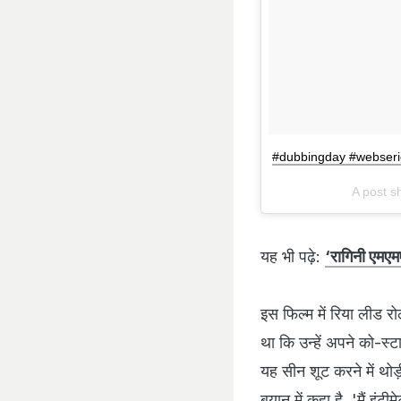
#dubbingday #webserie
A post s
यह भी पढ़े:
‘रागिनी एमएमए
इस फिल्‍म में रिया लीड र
था कि उन्‍हें अपने को-स्
यह सीन शूट करने में थोड़
बयान में कहा है, 'मैं इं