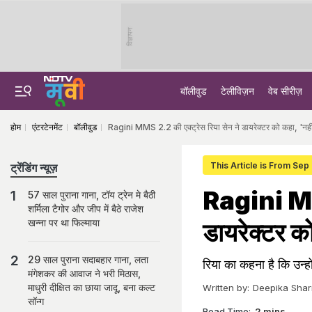
विज्ञापन
बॉलीवुड
टेलीविज़न
वेब सीरीज़
होम
एंटरटेनमेंट
बॉलीवुड
Ragini MMS 2.2 की एक्‍ट्रेस रिया सेन ने डायरेक्‍टर को कहा, 'नह
This Article is From Sep
ट्रेंडिंग न्यूज़
Ragini MMS
57 साल पुराना गाना, टॉय ट्रेन मे बैठी
शर्मिला टैगोर और जीप में बैठे राजेश
खन्ना पर था फिल्माया
डायरेक्‍टर 
29 साल पुराना सदाबहार गाना, लता
रिया का कहना है कि उन्‍हो
मंगेशकर की आवाज ने भरी मिठास,
माधुरी दीक्षित का छाया जादू, बना कल्ट
Written by:
Deepika Sha
सॉन्ग
Read Time:
2 mins