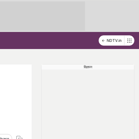
NDTV.in
विज्ञापन
hare