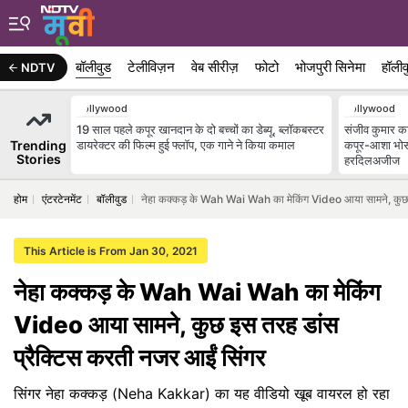
बॉलीवुड
टेलीविज़न
वेब सीरीज़
फोटो
भोजपुरी सिनेमा
हॉलीव
NDTV
Bollywood
Bollywood
19 साल पहले कपूर खानदान के दो बच्चों का डेब्यू, ब्लॉकबस्टर
संजीव कुमार का 
Trending
डायरेक्टर की फिल्म हुई फ्लॉप, एक गाने ने किया कमाल
कपूर-आशा भोस
Stories
हरदिलअजीज
होम
एंटरटेनमेंट
बॉलीवुड
नेहा कक्कड़ के Wah Wai Wah का मेकिंग Video आया सामने, कुछ इ
This Article is From Jan 30, 2021
नेहा कक्कड़ के Wah Wai Wah का मेकिंग
Video आया सामने, कुछ इस तरह डांस
प्रैक्टिस करती नजर आईं सिंगर
सिंगर नेहा कक्कड़ (Neha Kakkar) का यह वीडियो खूब वायरल हो रहा