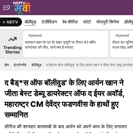
बॉलीवुड
टेलीविज़न
वेब सीरीज़
फोटो
भोजपुरी सिनेमा
हॉलीव
NDTV
Bollywood
Bollywood
सलमान खान के घर के बाहर ड्यूटी पर तैनात 41 वर्षीय
दीवार का जूनिय
Trending
कांस्टेबल की मौत, जानें क्या है मामला
भारत छोड़ अमेर
Stories
होम
एंटरटेनमेंट
बॉलीवुड
द बैड्*स ऑफ बॉलीवुड' के लिए आर्यन खान ने जीता बेस्ट डेब्यू डायरेक्
द बैड्*स ऑफ बॉलीवुड' के लिए आर्यन खान ने
जीता बेस्ट डेब्यू डायरेक्टर ऑफ द ईयर अवॉर्ड,
महाराष्ट्र CM देवेंद्र फडणवीस के हाथों हुए
सम्मानित
सीरीज की शानदार कामयाबी के बाद आर्यन को अपने काम के लिए लगातार