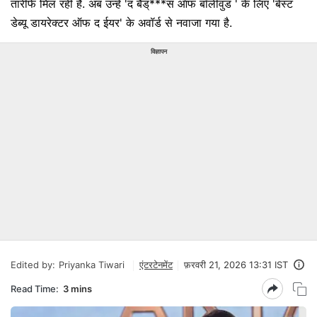
तारीफें मिल रही हैं. अब उन्हें 'द बैड्***स ऑफ बॉलीवुड ' के लिए 'बेस्ट
डेब्यू डायरेक्टर ऑफ द ईयर' के अवॉर्ड से नवाजा गया है.
विज्ञापन
Edited by:
Priyanka Tiwari
एंटरटेनमेंट
फ़रवरी 21, 2026 13:31 IST
Read Time:
3 mins