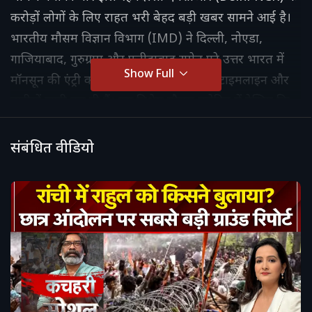
करोड़ों लोगों के लिए राहत भरी बेहद बड़ी खबर सामने आई है।
भारतीय मौसम विज्ञान विभाग (IMD) ने दिल्ली, नोएडा,
गाजियाबाद, गुरुग्राम और फरीदाबाद समेत पूरे उत्तर भारत में
Show Full
मॉनसून की एंट्री को लेकर अपनी आधिकारिक टाइमलाइन और
तारीखें जारी कर दी हैं। इस विशेष मौसम बुलेटिन में देखिए कि
आखिर दिल्ली-एनसीआर में बादलों की झमाझम गड़गड़ाहट और
बारिश का दौर कब से शुरू होने जा रहा है।
संबंधित वीडियो