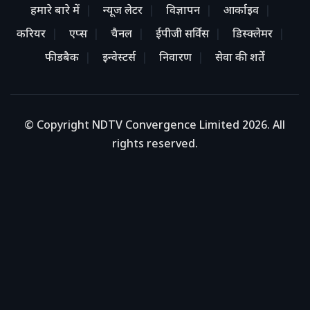
हमारे बारे में
न्यूज लेटर
विज्ञापन
आर्काइव
करियर
एप्स
चैनल
ईपीजी सर्विस
डिस्क्लेमर
फीडबैक
इन्वेस्टर्स
निवारण
सेवा की शर्तें
© Copyright NDTV Convergence Limited 2026. All
rights reserved.