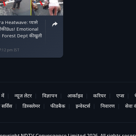
a Heatwave: प्यासे
रोकी Bus! Emotional
! Forest Dept की खुली
7:12 pm IST
में
न्यूज लेटर
विज्ञापन
आर्काइव
करियर
एप्स
 सर्विस
डिस्क्लेमर
फीडबैक
इन्वेस्टर्स
निवारण
सेवा की