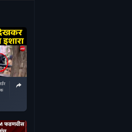
र्डर
ाक