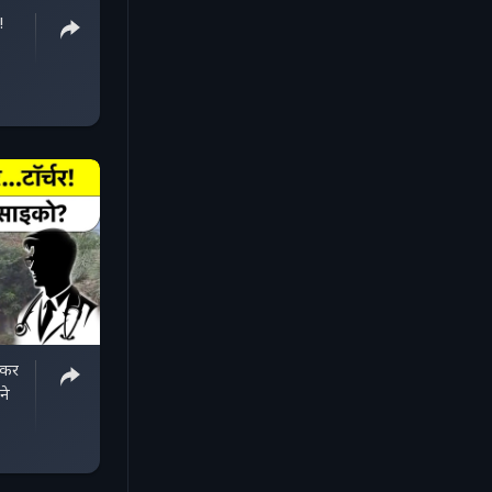
!
ाकर
ने