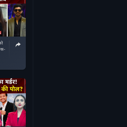
को
 एक-