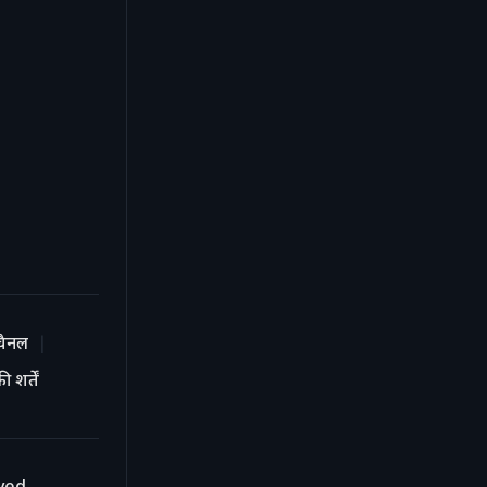
चैनल
 शर्तें