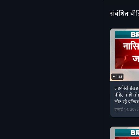
संबंधित वी
4:22
लड़की से छेड
पीछे, गाड़ी तोड
लौट रहे परिव
जुलाई 14, 202