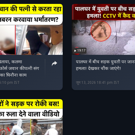
19:17
िलाया, कलमा
पालघर में बीच सड़क युवती पर जान
फोर्स जवान की पत्नी संग
हमला! देखकर चौंक जाएंगे!
त का घिनौना काम
15:10 pm IST
जून 13, 2026 18:41 pm IST