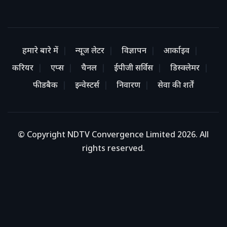
हमारे बारे में
न्यूज लेटर
विज्ञापन
आर्काइव
करियर
एप्स
चैनल
ईपीजी सर्विस
डिस्क्लेमर
फीडबैक
इन्वेस्टर्स
निवारण
सेवा की शर्तें
© Copyright NDTV Convergence Limited 2026. All
rights reserved.