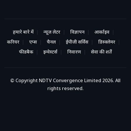
हमारे बारे में
न्यूज लेटर
विज्ञापन
आर्काइव
करियर
एप्स
चैनल
ईपीजी सर्विस
डिस्क्लेमर
फीडबैक
इन्वेस्टर्स
निवारण
सेवा की शर्तें
© Copyright NDTV Convergence Limited 2026. All
rights reserved.