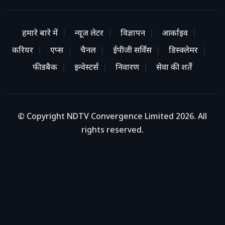
हमारे बारे में
न्यूज लेटर
विज्ञापन
आर्काइव
करियर
एप्स
चैनल
ईपीजी सर्विस
डिस्क्लेमर
फीडबैक
इन्वेस्टर्स
निवारण
सेवा की शर्तें
© Copyright NDTV Convergence Limited 2026. All
rights reserved.