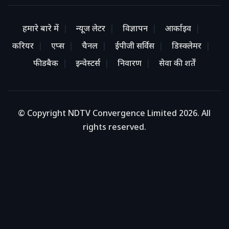
हमारे बारे में
न्यूज लेटर
विज्ञापन
आर्काइव
करियर
एप्स
चैनल
ईपीजी सर्विस
डिस्क्लेमर
फीडबैक
इन्वेस्टर्स
निवारण
सेवा की शर्तें
© Copyright NDTV Convergence Limited 2026. All
rights reserved.