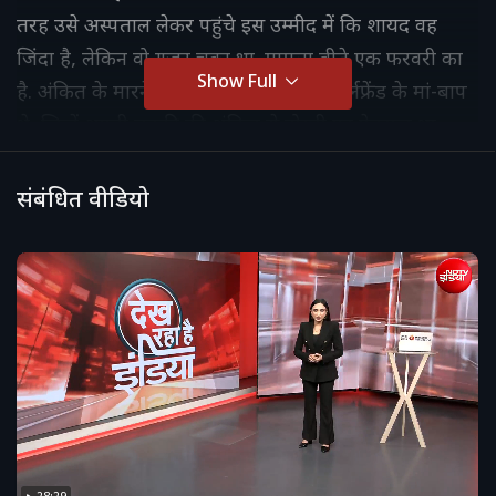
तरह उसे अस्पताल लेकर पहुंचे इस उम्मीद में कि शायद वह
जिंदा है, लेकिन वो गुजर चुका था. मामला बीते एक फरवरी का
Show Full
है. अंकित के मारने वाले की कथित दोस्त या गर्लफ्रेंड के मां-बाप
थे, जिन्हें अपनी लड़की की अंकित से दोस्ती पर ऐतराज था.
संबंधित वीडियो