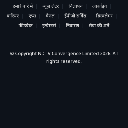
हमारे बारे में
न्यूज लेटर
विज्ञापन
आर्काइव
करियर
एप्स
चैनल
ईपीजी सर्विस
डिस्क्लेमर
फीडबैक
इन्वेस्टर्स
निवारण
सेवा की शर्तें
© Copyright NDTV Convergence Limited 2026. All
rights reserved.