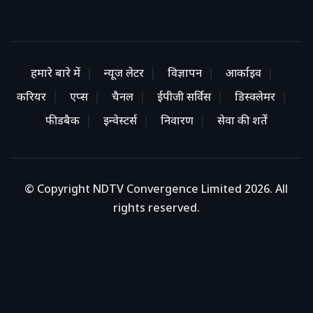
हमारे बारे में
न्यूज लेटर
विज्ञापन
आर्काइव
करियर
एप्स
चैनल
ईपीजी सर्विस
डिस्क्लेमर
फीडबैक
इन्वेस्टर्स
निवारण
सेवा की शर्तें
© Copyright NDTV Convergence Limited 2026. All
rights reserved.