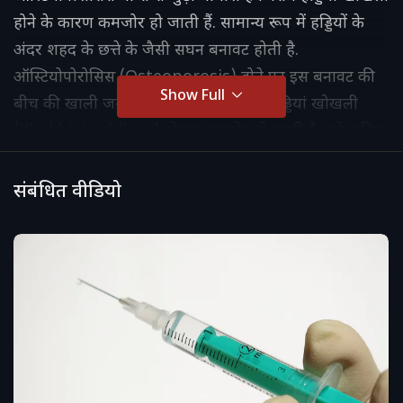
होने के कारण कमजोर हो जाती हैं. सामान्य रूप में हड्डियों के
अंदर शहद के छत्ते के जैसी सघन बनावट होती है.
ऑस्टियोपोरोसिस (Osteoporosis) होने पर इस बनावट की
Show Full
बीच की खाली जगह फैलने लगती है जिससे हड्डियां खोखली
(Khokhli Haddiyan) होकर कमजोर हो जाती है. तो अनिता
शर्मा (Anita Sharma) और डॉक्‍टर ईश्‍वर बोहरा (Dr
Ishwar Bohra) से जानते हैं क्‍या है ऑस्टियोपोरोसिस या
संबंधित वीडियो
हड्डियों का खोखलापन, Orthopedic Doctor से जानें
कारण, लक्षण, इलाज और बचाव.