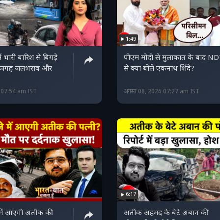
1:49
 भारी बारिश से बिगड़े
पीएम मोदी से मुलाकात के बाद N
-जगह जलभराव और
से क्या बोले एकनाथ शिंदे?
6 07:54 am IST
अगस्त 08, 2026 07:27 am IST
6:17
े में आएगी अतीक की
अतीक अहमद के बेटे अबान की