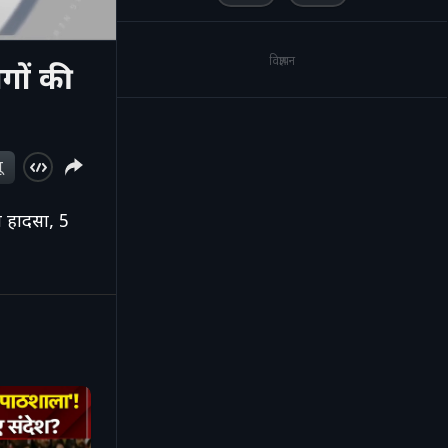
विज्ञापन
ोगों की
ू
 हादसा, 5