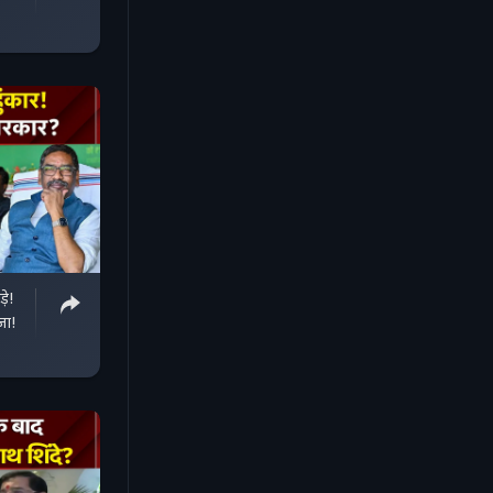
़े!
जा!