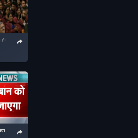
ला'!
ाया