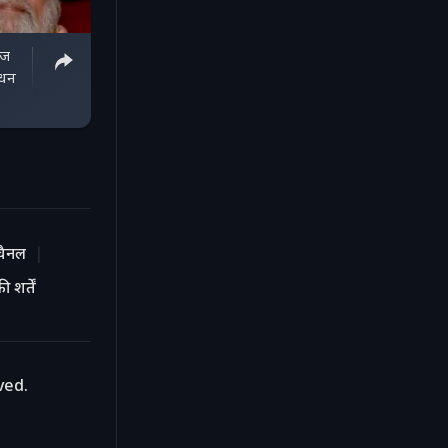
गज
िधन
चैनल
 शर्तें
ved.