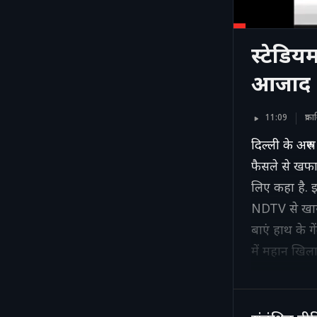
स्टेडियम
आजाद
11:09
प्र
दिल्ली के अरु
फैसले से खफा 
लिए कहा है. इ
NDTV से खास 
बाएं हाथ के गें
में महान खिला