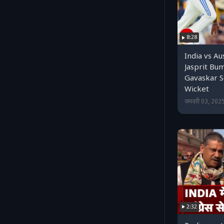
8:28
India vs Au
Jasprit Bu
Gavaskar Se
Wicket
जनवरी 03, 202
2:32