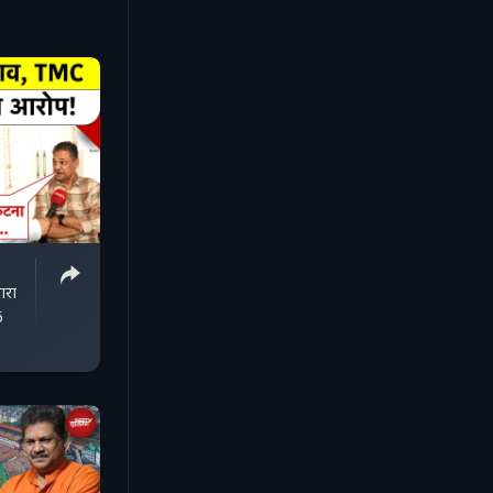
ारा
6