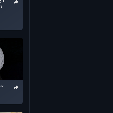
हले
18
कार,