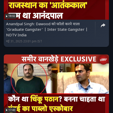
18:02
Anandpal Singh: Dawood को फॉलो करने वाला
'Graduate Gangster' | Inter State Gangster |
NDTV India
मई 31, 2025 23:01 pm IST
17:40