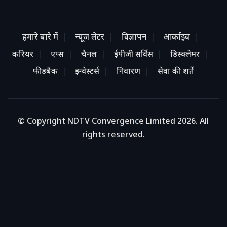
हमारे बारे में
न्यूज लेटर
विज्ञापन
आर्काइव
करियर
एप्स
चैनल
ईपीजी सर्विस
डिस्क्लेमर
फीडबैक
इन्वेस्टर्स
निवारण
सेवा की शर्तें
© Copyright NDTV Convergence Limited 2026. All
rights reserved.