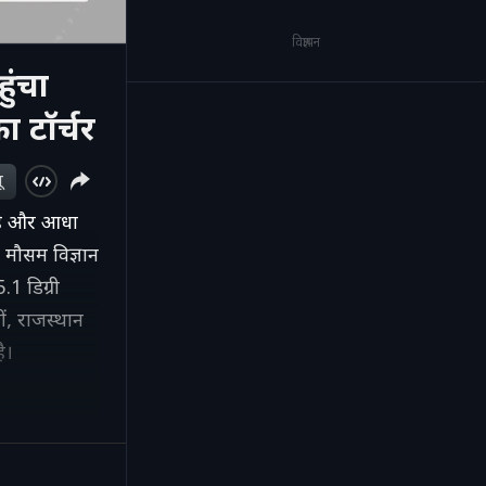
विज्ञापन
ुंचा
ा टॉर्चर
ू
 है और आधा
 मौसम विज्ञान
.1 डिग्री
ं, राजस्थान
है।