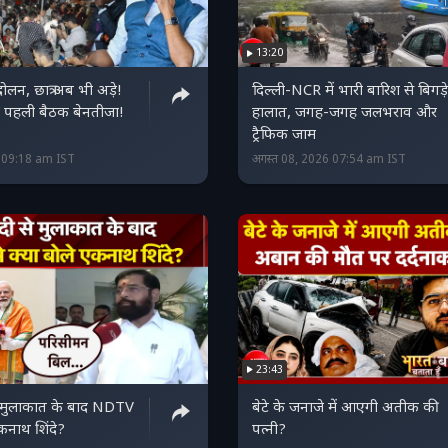
13:20
ोलन, छात्र अब भी अड़े!
दिल्ली-NCR में भारी बारिश से बिगड़े
की पहली बैठक बेनतीजा!
हालात, जगह-जगह जलभराव और
ट्रैफिक जाम
6 09:18 am IST
अगस्त 08, 2026 07:54 am IST
23:43
े मुलाकात के बाद NDTV
बेटे के जनाजे में आएगी अतीक की
एकनाथ शिंदे?
पत्नी?