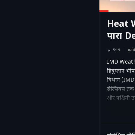
Heat Wa
पारा De
5:19
प्रक
IMD Weather
हिंदुस्तान भ
विभाग (IMD) क
सेल्सियस तक 
और पश्चिमी उत्