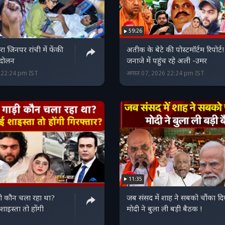
59:26
रा जिनपर रांची में फेंकी
अतीक के बेटे की पोस्टमॉर्टम रिपोर्ट!
आंदोलन
जनाजे में पहुंच रहे अली -उमर
6 22:24 pm IST
अगस्त 07, 2026 22:24 pm IST
11:35
ी कौन चला रहा था?
जब संसद में शाह ने सबको चौंका दि
शाइस्ता तो होंगी
मोदी ने बुला ली बड़ी बैठक !