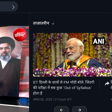
ताज़ातरीन
3:19
IIT दिल्ली के छात्रों से PM मोदी बोले: जिंदगी
द
की परीक्षा में सब कुछ ‘Out of Syllabus’
र
होता है
'
अगस्त 08, 2026 12:14 pm IST
अ