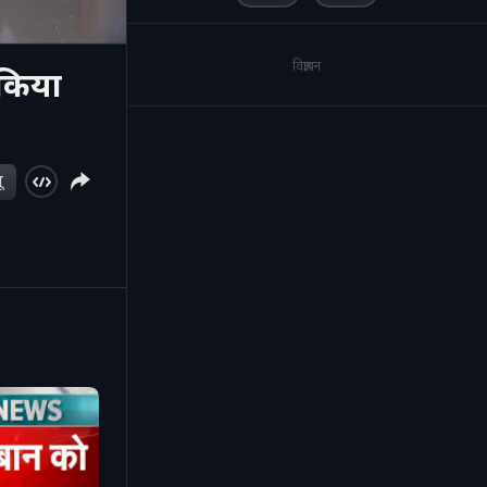
विज्ञापन
 किया
ू