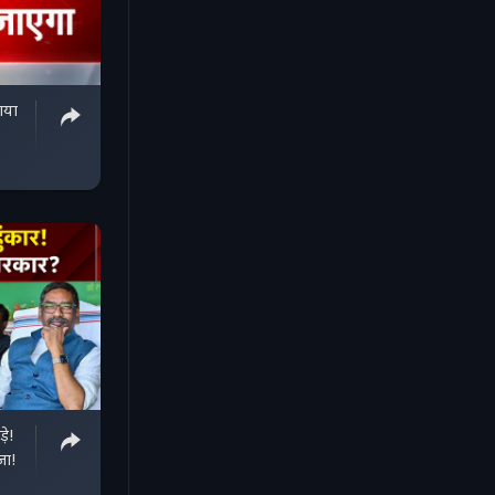
ाया
़े!
जा!