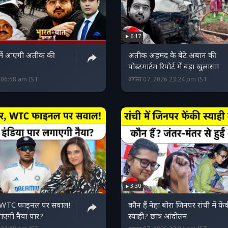
6:17
े में आएगी अतीक की
अतीक अहमद के बेटे अबान की
पोस्टमार्टम रिपोर्ट में बड़ा खुलासा!
6 06:58 am IST
अगस्त 07, 2026 23:24 pm IST
3:30
र, WTC फाइनल पर सवाल!
कौन हैं नेहा बोरा जिनपर रांची में फें
ाएगी नैया पार?
स्याही? छात्र आंदोलन